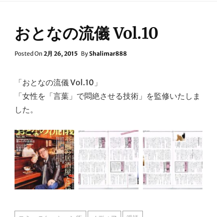
おとなの流儀 Vol.10
Posted
Posted On
2月 26, 2015
By
Shalimar888
On
「おとなの流儀 Vol.10」
「女性を「言葉」で悶絶させる技術」を監修いたしま
した。
TAGS