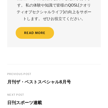
す。 私の体験や知識で皆様のQOSL(クオリ
ティオブセクシャルライフ)の向上をサポー
トします。 ぜひお役立てください。
READ MORE
投
PREVIOUS POST
月刊ザ・ベストスペシャル8月号
稿
Previous
ナ
Post
NEXT POST
ビ
日刊スポーツ連載