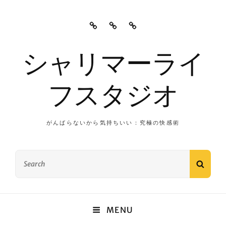
プ
運
特
ラ
営
定
イ
者
商
シャリマーライ
バ
情
取
シ
報
引
フスタジオ
ー
法
ポ
に
リ
基
シ
づ
がんばらないから気持ちいい：究極の快感術
ー
く
表
Search
記
SEAR
for:
MENU