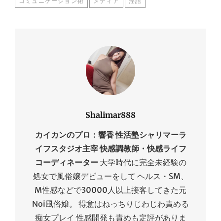
コミュニケーション術
メディア
淫語
Shalimar888
カイカンのプロ：響香
性活塾シャリマーラ
イフスタジオ主宰 快感調教師・快感ライフ
コーディネーター
大学時代に完全未経験の
処女で風俗嬢デビューをして ヘルス・SM、
M性感などで30000人以上接客してきた元
Noi風俗嬢。 得意はねっちりじわじわ責める
痴女プレイ 性感開発も責めも定評がありま