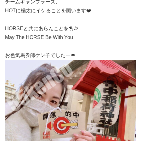
チームギャンブラーズ、
HOTに極太にイケることを願います❤️
HORSEと共にあらんことを🏇🎉
May The HORSE Be With You
お色気馬券師ケン子でしたー💋