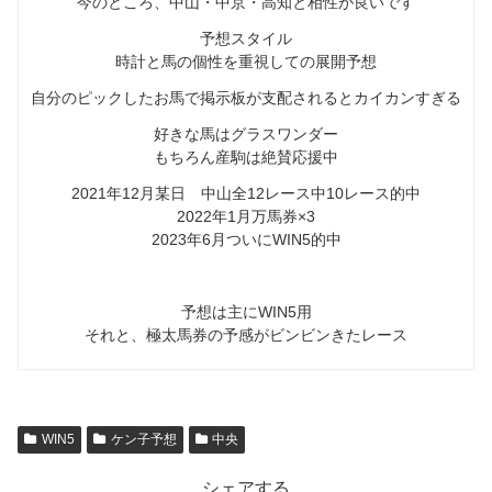
今のところ、中山・中京・高知と相性が良いです
予想スタイル
時計と馬の個性を重視しての展開予想
自分のピックしたお馬で掲示板が支配されるとカイカンすぎる
好きな馬はグラスワンダー
もちろん産駒は絶賛応援中
2021年12月某日 中山全12レース中10レース的中
2022年1月万馬券×3
2023年6月ついにWIN5的中
予想は主にWIN5用
それと、極太馬券の予感がビンビンきたレース
WIN5
ケン子予想
中央
シェアする