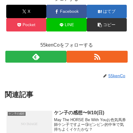
X
Facebook
はてブ
Pocket
LINE
コピー
55kenCoをフォローする
55kenCo
関連記事
ケン子の感想〜9/10(日)
ケン子の感想
May The HORSE Be With Youお色気馬券
師ケン子ですよー😘ビンビン的中🎯で気
持ちよくイケたかな？