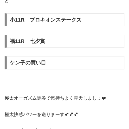
ど
小11R プロキオンステークス
福11R 七夕賞
ケン子の買い目
極太オーガズム馬券で気持ちよく昇天しましょ❤️
極太快感パワーを送りまーす💕💕💕