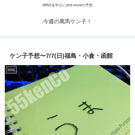
WIN5を中心にand moreの予想
今週の萬馬ケン子！
ケン子予想〜7/7(日)福島・小倉・函館
WIN5