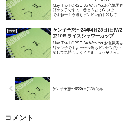
May The HORSE Be With Youお色気馬券
師ケン子ですよー😘とうとうG1スタート
ですねー！今週もビンビン的中🎯して気
持ちよくイキましょう❤️さっそく極太予
想Let's Go
ケン子予想〜24年4月28日(日)W2
WIN5
京10R ライスシャワーカップ
May The HORSE Be With Youお色気馬券
師ケン子ですよー😘今週もビンビン的中
🎯して気持ちよくイキましょう❤️さっそ
く極太予想Let's Go
ケン子予想〜6/23(日)宝塚記念
コメント