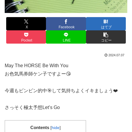
X
Facebook
はてブ
Pocket
LINE
コピー
2024.07.07
May The HORSE Be With You
お色気馬券師ケン子ですよー😘
今週もビンビン的中🎯して気持ちよくイキましょう❤️
さっそく極太予想Let’s Go
Contents
[
hide
]