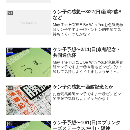
ケン子の感想〜8/27(日)新潟2歳S
G3
など
May The HORSE Be With Youお色気馬券
師ケン子ですよー😘ビンビン的中🎯で気
持ちよくイケたかな？
ケン子予想〜2/11(日)京都記念・
G2
共同通信杯
May The HORSE Be With Youお色気馬券
師ケン子ですよー😘今週もビンビン的中
🎯して気持ちよくイキましょう❤️さっそ
く極太予想Let's Go
ケン子の感想〜函館記念とか
G3
お色気馬券師ケン子ですよー😘ビンビン
的中🎯で気持ちよくイケたかな？
ケン子予想〜10/1(日)スプリンタ
G1
ーズステークス:中山・阪神