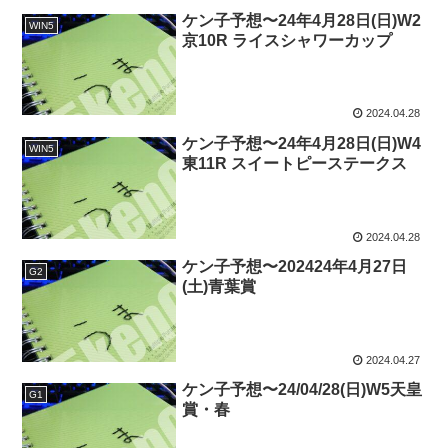
ケン子予想〜24年4月28日(日)W2
WIN5
京10R ライスシャワーカップ
2024.04.28
ケン子予想〜24年4月28日(日)W4
WIN5
東11R スイートピーステークス
2024.04.28
ケン子予想〜202424年4月27日
G2
(土)青葉賞
2024.04.27
ケン子予想〜24/04/28(日)W5天皇
G1
賞・春