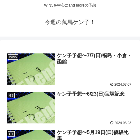
WIN5を中心にand moreの予想
今週の萬馬ケン子！
ケン子予想〜7/7(日)福島・小倉・
WIN5
函館
2024.07.07
ケン子予想〜6/23(日)宝塚記念
G1
2024.06.23
ケン子予想〜5月19日(日)優駿牝
G1
馬