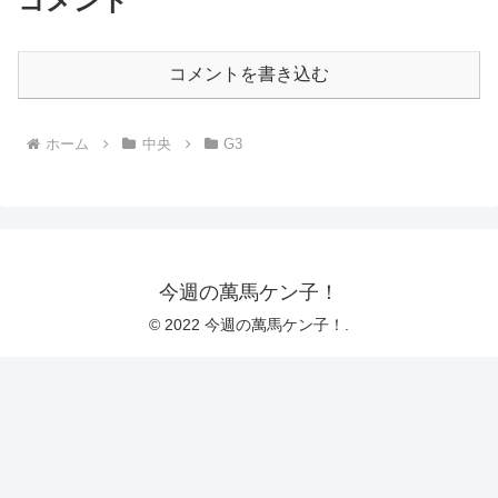
コメント
コメントを書き込む
ホーム
中央
G3
今週の萬馬ケン子！
© 2022 今週の萬馬ケン子！.