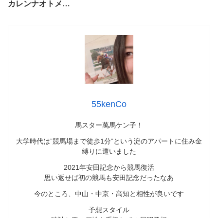
カレンナオトメ…
55kenCo
馬スター萬馬ケン子！
大学時代は”競馬場まで徒歩1分”という淀のアパートに住み金
縛りに遭いました
2021年安田記念から競馬復活
思い返せば初の競馬も安田記念だったなあ
今のところ、中山・中京・高知と相性が良いです
予想スタイル