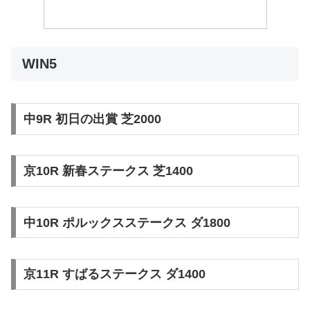
WIN5
中9R 初日の出賞 芝2000
京10R 新春ステークス 芝1400
中10R ポルックスステークス ダ1800
京11R すばるステークス ダ1400