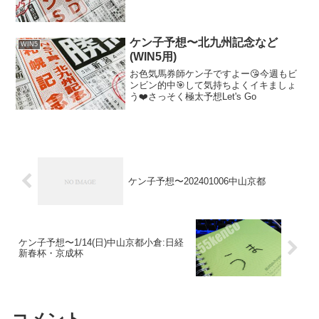
ケン子予想〜北九州記念など
WIN5
(WIN5用)
お色気馬券師ケン子ですよー😘今週もビ
ンビン的中🎯して気持ちよくイキましょ
う❤️さっそく極太予想Let's Go
ケン子予想〜202401006中山京都
ケン子予想〜1/14(日)中山京都小倉:日経
新春杯・京成杯