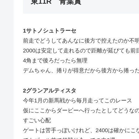
東11R 青葉賞
1サトノシュトラーセ
前走でどうしてあんなに後方で控えたのか不
2000は安定して走れるので距離が延びても
4角まで後ろだったら無理
デムちゃん、捲りが得意だから後方から捲っ
2グランアルティスタ
今年1月の新馬戦から毎月走ってこのレース
仮にここからダービーへ行ったとしてどうな
すごい心配
ゲートは苦手っぽいけれど、2400は確かにこ