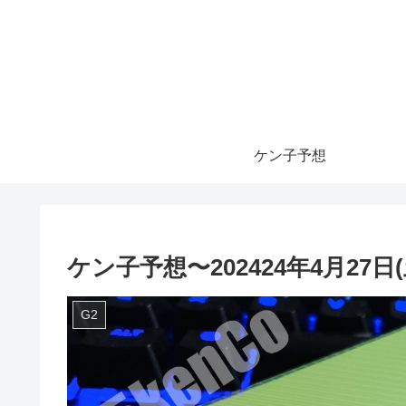
ケン子予想
ケン子予想〜202424年4月27日
G2