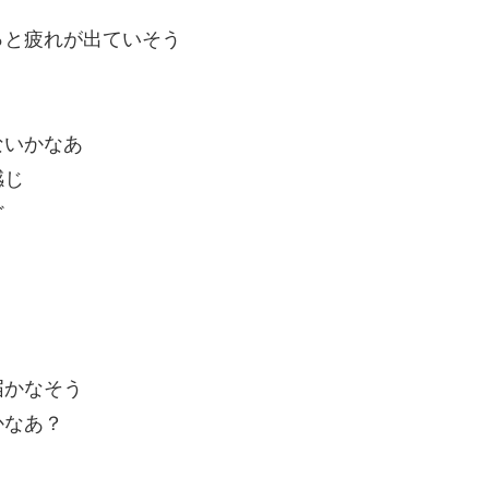
っと疲れが出ていそう
ないかなあ
感じ
ど
届かなそう
かなあ？