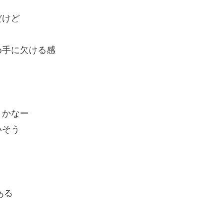
だけど
め手に欠ける感
りかなー
いそう
ある