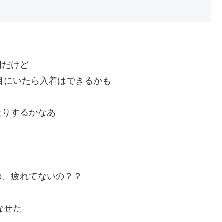
明だけど
前目にいたら入着はできるかも
たりするかなあ
の、疲れてないの？？
なせた