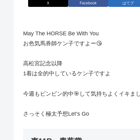
X
Facebook
はてブ
May The HORSE Be With You
お色気馬券師ケン子ですよー😘
高松宮記念以降
1着は全的中しているケン子ですよ
今週もビンビン的中🎯して気持ちよくイキまし
さっそく極太予想Let’s Go