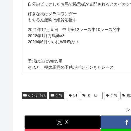
自分のピックしたお馬で掲示板が支配されるとカイカン
好きな馬はグラスワンダー
もちろん産駒は絶賛応援中
2021年12月某日 中山全12レース中10レース的中
2022年1月万馬券×3
2023年6月ついにWIN5的中
予想は主にWIN5用
それと、極太馬券の予感がビンビンきたレース
ケン子予想
予想
G1
ダービー
予想
東
シ
X