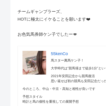
チームギャンブラーズ、
HOTに極太にイケることを願います❤️
お色気馬券師ケン子でしたー💋
55kenCo
馬スター萬馬ケン子！
大学時代は”競馬場まで徒歩1分”と
2021年安田記念から競馬復活
思い返せば初の競馬も安田記念だっ
今のところ、中山・中京・高知と相性が良いです
予想スタイル
時計と馬の個性を重視しての展開予想