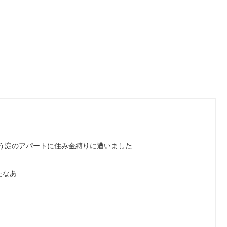
いう淀のアパートに住み金縛りに遭いました
たなあ