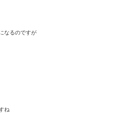
になるのですが
すね