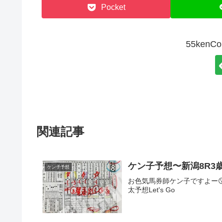
Pocket
55ken
関連記事
ケン子予想〜新潟8R3
ケン子予想
お色気馬券師ケン子ですよー
太予想Let's Go