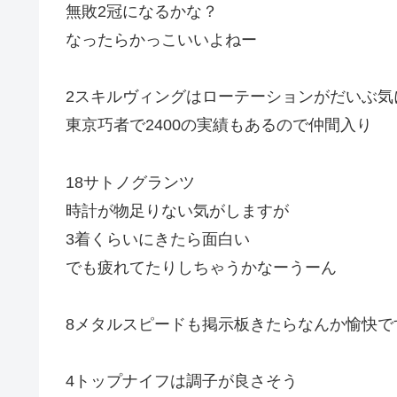
無敗2冠になるかな？
なったらかっこいいよねー
2スキルヴィングはローテーションがだいぶ気
東京巧者で2400の実績もあるので仲間入り
18サトノグランツ
時計が物足りない気がしますが
3着くらいにきたら面白い
でも疲れてたりしちゃうかなーうーん
8メタルスピードも掲示板きたらなんか愉快で
4トップナイフは調子が良さそう