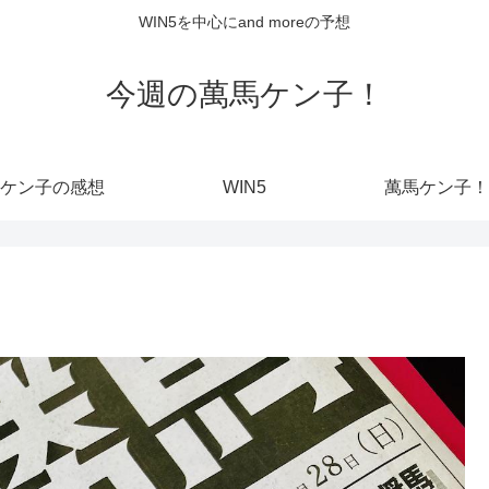
WIN5を中心にand moreの予想
今週の萬馬ケン子！
ケン子の感想
WIN5
萬馬ケン子！