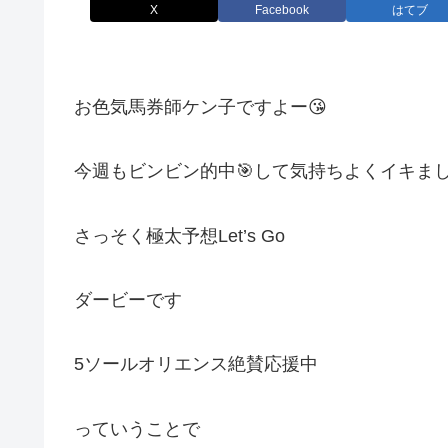
X
Facebook
はてブ
お色気馬券師ケン子ですよー😘
今週もビンビン的中🎯して気持ちよくイキまし
さっそく極太予想Let’s Go
ダービーです
5ソールオリエンス絶賛応援中
っていうことで